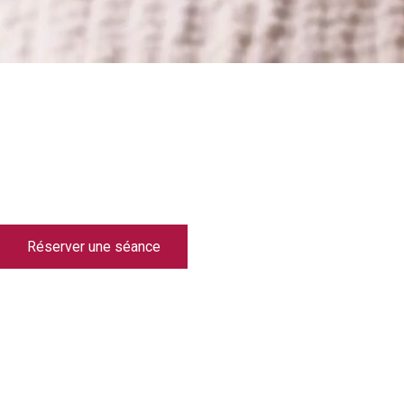
Anaïs Houbben
Votre corps est un temple, mais seulement si vous le traitez comme tel.
Réserver une séance
facebook
instagram