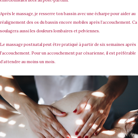
émotionnelles liées au post-partum.
Après le massage, je resserre ton bassin avec une écharpe pour aider au
réalignement des os du bassin encore mobiles après l’accouchement. Ca
soulagera aussi les douleurs lombaires et pelviennes.
Le massage postnatal peut être pratiqué à partir de
six semaines
après
l'accouchement. Pour un accouchement par césarienne, il est préférable
d’attendre au moins un mois.