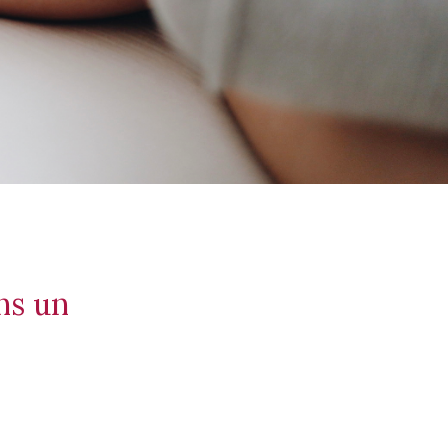
ans un
»