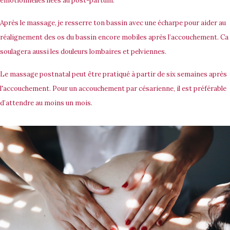
émotionnelles liées au post-partum.
Après le massage, je resserre ton bassin avec une écharpe pour aider au
réalignement des os du bassin encore mobiles après l’accouchement. Ca
soulagera aussi les douleurs lombaires et pelviennes.
Le massage postnatal peut être pratiqué à partir de
six semaines
après
l'accouchement. Pour un accouchement par césarienne, il est préférable
d’attendre au moins un mois.